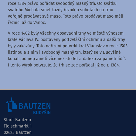
roce 1384 právo pořádat svobodný masný trh. Od svátku
svatého Michala směl každý řezník o sobotách na trhu
veřejně prodávat své maso. Toto právo prodávat maso měli
řezníci až do Vánoc.
V roce 1402 byly všechny dosavadní trhy ve městě výnosem
krále Václava IV. postaveny pod zvláštní ochranu a další trhy
byly zakázány. Toto nařízení potvrdil král Vladislav v roce 1505
listinou a s ním i svobodný masný trh, který se v Budyšíně
konal „od nep aměti více než sto let a daleko za pamětí lidí".
I tento výrok potvrzuje, že trh se zde pořádal již od r. 1384.
Stadt Bautzen
Fleischmarkt 1
02625 Bautzen