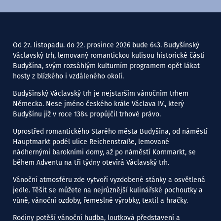
Od 27. listopadu. do 22. prosince 2026 bude 643. Budyšínský
Václavský trh, lemovaný romantickou kulisou historické části
Budyšína, svým rozsáhlým kulturním programem opět lákat
hosty z blízkého i vzdáleného okolí.
Budyšínský Václavský trh je nejstarším vánočním trhem
Německa. Nese jméno českého krále Václava IV., který
Budyšínu již v roce 1384 propůjčil trhové právo.
Uprostřed romantického Starého města Budyšína, od náměstí
Hauptmarkt podél ulice Reichenstraße, lemované
nádhernými barokními domy, až po náměstí Kornmarkt, se
během Adventu na tři týdny otevírá Václavský trh.
Vánoční atmosféru zde vytvoří vyzdobené stánky a osvětlená
jedle. Těšit se můžete na nejrůznější kulinářské pochoutky a
vůně, vánoční ozdoby, řemeslné výrobky, textil a hračky.
Rodiny potěší vánoční hudba, loutková představení a